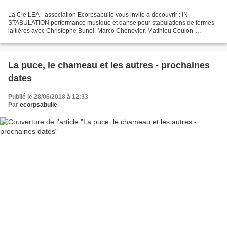
La Cie LEA - association Ecorpsabulle vous invite à découvrir : IN-
STABULATION performance musique et danse pour stabulations de fermes
laitières avec Christophe Bunel, Marco Chenevier, Matthieu Coulon-
Faudemer, Renaud Djabali et Lolita Espin Anadon Performance...
La puce, le chameau et les autres - prochaines
dates
Publié le 28/06/2018 à 12:33
Par
ecorpsabulle