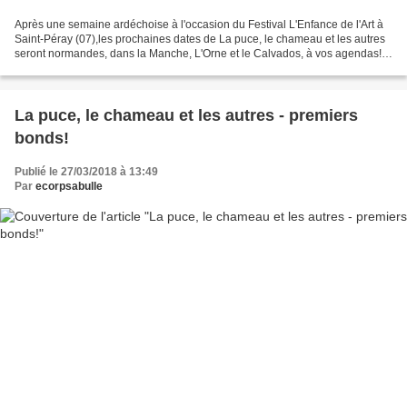
Après une semaine ardéchoise à l'occasion du Festival L'Enfance de l'Art à
Saint-Péray (07),les prochaines dates de La puce, le chameau et les autres
seront normandes, dans la Manche, L'Orne et le Calvados, à vos agendas!
Tournée Villes en scène (50)...
La puce, le chameau et les autres - premiers
bonds!
Publié le 27/03/2018 à 13:49
Par
ecorpsabulle