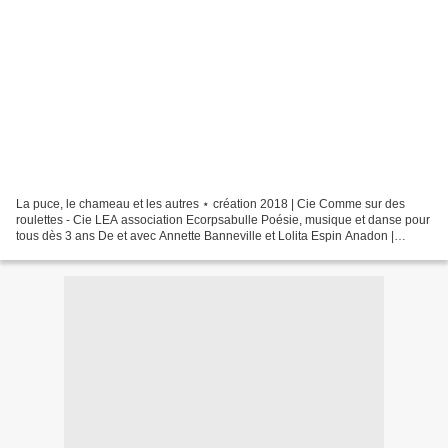
La puce, le chameau et les autres ⋆ création 2018 | Cie Comme sur des
roulettes - Cie LEA association Ecorpsabulle Poésie, musique et danse pour
tous dès 3 ans De et avec Annette Banneville et Lolita Espin Anadon |
librement adapté de l'album Les animaux...