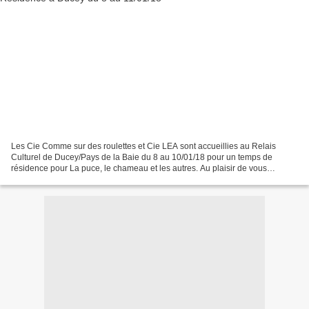
Les Cie Comme sur des roulettes et Cie LEA sont accueillies au Relais
Culturel de Ducey/Pays de la Baie du 8 au 10/01/18 pour un temps de
résidence pour La puce, le chameau et les autres. Au plaisir de vous
retrouver mercredi 10/01/18 à 16h30 à Musique...