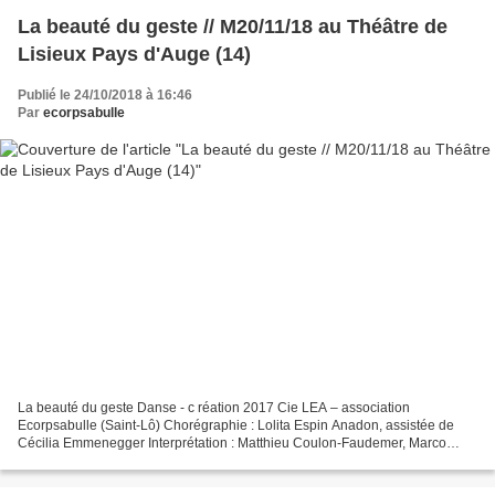
La beauté du geste // M20/11/18 au Théâtre de
Lisieux Pays d'Auge (14)
Publié le 24/10/2018 à 16:46
Par
ecorpsabulle
La beauté du geste Danse - c réation 2017 Cie LEA – association
Ecorpsabulle (Saint-Lô) Chorégraphie : Lolita Espin Anadon, assistée de
Cécilia Emmenegger Interprétation : Matthieu Coulon-Faudemer, Marco
Chenevier et Renaud Djabali Musique : Christophe...