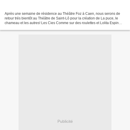
Après une semaine de résidence au Théâtre Foz à Caen, nous serons de
retour trés bientôt au Théâtre de Saint-Lô pour la création de La puce, le
chameau et les autres! Les Cies Comme sur des roulettes et Lolita Espin
Anadon présentent La Puce, le chameau...
Publicité